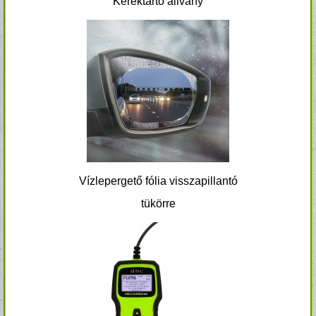
Keréktartó állvány
Vízlepergető fólia visszapillantó
tükörre